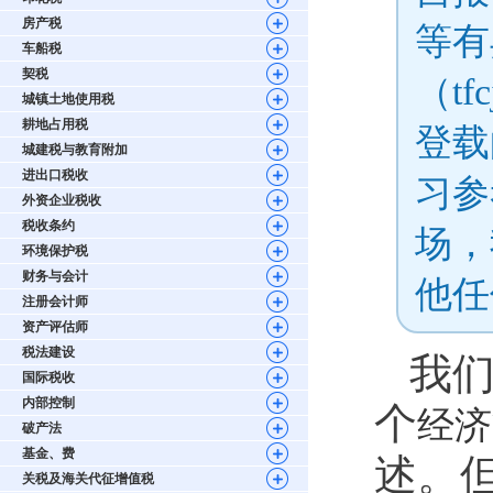
房产税
等有
车船税
契税
（tf
城镇土地使用税
耕地占用税
登载
城建税与教育附加
进出口税收
习参
外资企业税收
税收条约
场，
环境保护税
财务与会计
他任
注册会计师
资产评估师
税法建设
我
国际税收
内部控制
个
经济
破产法
基金、费
述。
关税及海关代征增值税