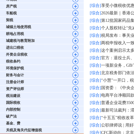
[综合]
享受小微税收优
房产税
[综合]
2026最新｜香
车船税
契税
[综合]
第12批国家药品
城镇土地使用税
[综合]
个人股权转让“先
耕地占用税
[综合]
税局发布：事关
城建税与教育附加
[综合]
两税申报收入一
进出口税收
[综合]
这个案例启示太
外资企业税收
[综合]
官方：退役士兵
税收条约
[综合]
一项新业务，GB/T
环境保护税
[综合]
北京税务部门依
财务与会计
[综合]
“小慧”一开口，
注册会计师
[综合]
国资委：《中央企
资产评估师
[综合]
电商平台净额回
税法建设
国际税收
[综合]
普通企业花费35
内部控制
[综合]
最新司法裁判：
破产法
[综合]
“十五五”税收改
基金、费
[综合]
公职律师说 | 
关税及海关代征增值税
[综合]
CFC新动向：北