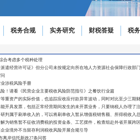
税务合规
实务研究
财税答疑
税
段需综合考虑多个税种处理
务派遣经营许可证》但分公司未按规定向所在地人力资源社会保障行政部
7问
行业涉税风险手册
风险！请看《民营企业主要税收风险防范指引》之餐饮行业篇
产等重资产的实际价值，也追踪应收应付款异常波动，同时对比至少三期
不能开具发票，包括正常经营期间发生的未开票业务，只要纳税人办理了
，研判属于刷单收入的，可以将刷单收入暂从增值税销售额、所得税收入
辩解为销售暂不征收消费税的投资金条、工艺摆件，检查组赴外省开展跨
某企业境外不当留存利润税收风险开展合规引导
发布离岸信托新政27条问答