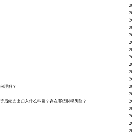
2
2
2
2
2
2
2
2
2
2
2
如何理解？
2
2
猫舍等后续支出归入什么科目？存在哪些财税风险？
2
2
2
2
2