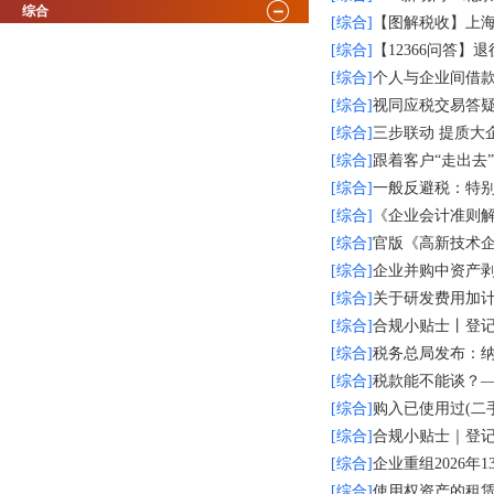
综合
[综合]
【图解税收】上
[综合]
【12366问答
[综合]
个人与企业间借
[综合]
视同应税交易答
[综合]
三步联动 提质大
[综合]
跟着客户“走出去
[综合]
一般反避税：特
[综合]
《企业会计准则解
[综合]
官版《高新技术企
[综合]
企业并购中资产
[综合]
关于研发费用加计
[综合]
合规小贴士丨登记
[综合]
税务总局发布：纳
[综合]
税款能不能谈？
[综合]
购入已使用过(二
[综合]
合规小贴士｜登记
[综合]
企业重组2026年
[综合]
使用权资产的租