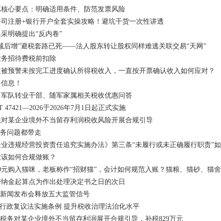
惠核心要点：明确适用条件、防范发票风险
港公司注册+银行开户全套实操攻略！避坑干货一次性讲透
集采明确提出“反内卷”
减后增”避税套路已死——法人股东转让股权同样难逃关联交易“天网”
业务招待费税前扣除
致被预警未按完工进度确认所得税收入，一直按开票确认收入如何应对？
多信息！
、军队转业干部、随军家属相关税收优惠问答
 47421—2026于2026年7月1日起正式实施
法对某企业境外不当留存利润税收风险开展合规引导
税务问题都带走
业违规经营投资责任追究实施办法》第三条“未履行或未正确履行职责”
款该如何合规做账？
00元购入猫咪，老板称作“招财猫”，会计如何规范入账？猫粮、猫砂、
滞纳金起算点为作出处理决定书之日的次日
革新闻发布会释放五大监管信号
用好行政复议法实施条例 提升税收治理法治化水平
京税务对某企业境外不当留存利润展开合规引导，补税829万元