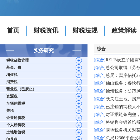
首页
财税资讯
财税法规
政策解读
综合
实务研究
[综合]
REITs设立阶
税收征收管理
基金、费
[综合]
总公司取得《劳
增值税
[综合]
总局：离岸信托2
消费税
[综合]
佛山税务：餐饮
营业税（已废止）
[综合]
徐州税务：防范
资源税
[综合]
既关注土地、房
车辆购置税
[综合]
已注销的纳税人
关税
[综合]
对证据链条完整
企业所得税
[综合]
将销售金银首饰
个人所得税
[综合]
两地税务机关对
土地增值税
[综合]
总局12366平台
印花税