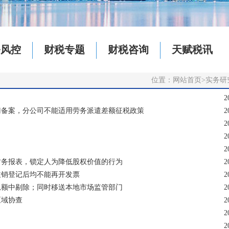
务风控
财税专题
财税咨询
天赋税讯
位置：
网站首页
>
实务研
2
门备案，分公司不能适用劳务派遣差额征税政策
2
2
2
2
财务报表，锁定人为降低股权价值的行为
2
注销登记后均不能再开发票
2
总额中剔除；同时移送本地市场监管部门
2
区域协查
2
2
2