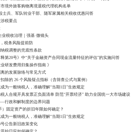
海市境外旅客购物离境退税代理机构名单
】退役士兵、军队转业干部、随军家属相关税收优惠问答
款涉税要点
疑
企业税收治理｜强基·微镜头
”，税务风险提前防
别纳税调整的兜底性条款
释第20号》中“关于金融资产合同现金流量特征的评估”的实施问答
业研发费用归集操作指南 》
剥离的发展脉络与常见方式
扣除的 26 个风险疑点指标（含筛查公式与案例）
成为一般纳税人，准确理解“当期1日”生效规定
税人合规开具发票正负面清单 防范“开票经济” 助力全国统一大市场建设
——行政和解制度的边界问题
手）固定资产的折旧年限如何确定？
成为一般纳税人，准确理解“当期1日”生效规定
13号公告新旧政策变化
赁开始日应如何确定？