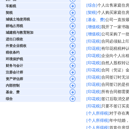
[综合]
个人出售家庭住
车船税
[契税]
个人购买家庭住
契税
城镇土地使用税
[基金、费]
公司一直按
耕地占用税
[增值税]
我开了一家书
城建税与教育附加
[增值税]
公司采购了一
进出口税收
[印花税]
合同必须贴上
外资企业税收
[印花税]
有印花税税种
税收条约
[印花税]
企业向个人出
环境保护税
[印花税]
自然人股权转
财务与会计
[印花税]
合同（凭证）
注册会计师
[印花税]
合同签订时无
资产评估师
[印花税]
合同签订的是
内部控制
[印花税]
所有合同都需
基金、费
综合
[印花税]
签订后取消交
[印花税]
只要不签订买
[个人所得税]
对于存在
[个人所得税]
年中结婚
[个人所得税]
首套住房贷