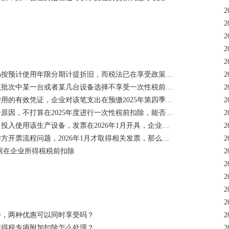
2
2
？
2
2
2
政策年度将设备成本全额扣除，导致税会处理产生差异。该差异后续年度如何处理？
2
设备选择不享受一次性税前扣除，而对其余设备享受一次性税前扣除？
2
年第四季度企业所得税时暂按账面发生金额进行核算，若之后取得发票，该如何处理？
2
一次性税前扣除，能否选择在2026年度享受固定资产一次性税前扣除政策？
2
在2026年1月开具，企业应在哪个年度享受固定资产一次性税前扣除政策？
2
才取得相关发票，那么该笔销售费用应计入2025年度还是2026年度？
2
据在企业所得税税前扣除
2
2
2
2
2
件，两种优惠可以同时享受吗？
2
所得税专项附加扣除怎么处理？
2