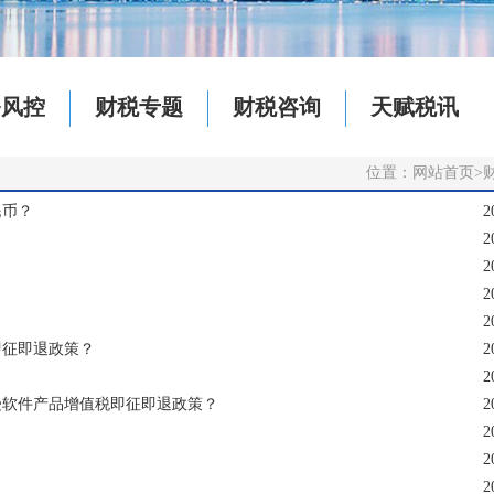
务风控
财税专题
财税咨询
天赋税讯
位置：
网站首页
>
民币？
2
2
2
2
2
即征即退政策？
2
2
受软件产品增值税即征即退政策？
2
2
2
2