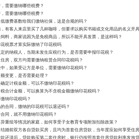
房，需要缴纳哪些税费？
房，需要缴纳哪些税费？
最低缴费基数给我们缴纳社保，这是合规的吗？
咖，有客人来店里买了几杯咖啡，但要求以购买书籍或文化用品的名义开
批饲料，商家说因为是免税商品，所以不能开具发票，是这样吗？
印花税票才算实际缴纳了印花税吗
认定的纳税人，当期未发生应税行为，是否需要申报印花税？
租住房，双方均需要缴纳租赁合同印花税吗？
让中，如果受让方是单位，需要缴纳印花税吗？
金额变更，是否需要处理？
法确定计税金额，可以不缴纳印花税吗？
价税合计金额，可以换算为不含税金额缴纳印花税吗？
要缴纳印花税吗？
易的合同，缴纳的印花税可以退还吗？
卖合同，就不用缴纳印花税吗？
离异重组等情况的家庭，如何享受子女教育专项附加扣除政策？
，结婚前双方各自贷款买房，且均为首套住房贷款，当年度应如何享受住
款还清后，贷款购买第二套住房时，银行仍按照首套住房贷款利率发放贷款，