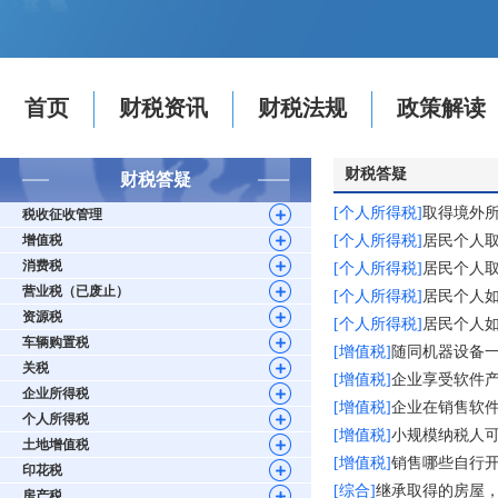
首页
财税资讯
财税法规
政策解读
财税答疑
财税答疑
[个人所得税]
取得境外
税收征收管理
增值税
[个人所得税]
居民个人
消费税
[个人所得税]
居民个人
营业税（已废止）
[个人所得税]
居民个人
资源税
[个人所得税]
居民个人
车辆购置税
[增值税]
随同机器设备
关税
[增值税]
企业享受软件
企业所得税
[增值税]
企业在销售软
个人所得税
[增值税]
小规模纳税人
土地增值税
[增值税]
销售哪些自行
印花税
[综合]
继承取得的房屋
房产税