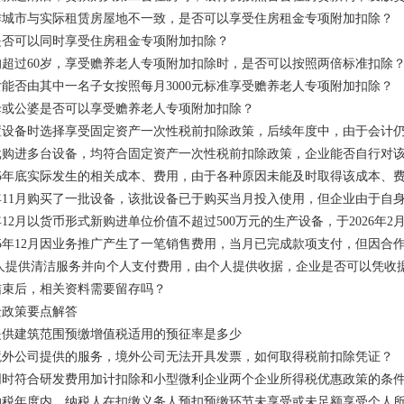
作城市与实际租赁房屋地不一致，是否可以享受住房租金专项附加扣除？
是否可以同时享受住房租金专项附加扣除？
均超过60岁，享受赡养老人专项附加扣除时，是否可以按照两倍标准扣除
能否由其中一名子女按照每月3000元标准享受赡养老人专项附加扣除？
母或公婆是否可以享受赡养老人专项附加扣除？
时选择享受固定资产一次性税前扣除政策，后续年度中，由于会计仍按预计使用年限分期计提折旧，而税法已在享受
进多台设备，均符合固定资产一次性税前扣除政策，企业能否自行对该批次中某一台或者某几台
年底实际发生的相关成本、费用，由于各种原因未能及时取得该成本、费用的有效凭证，企业对该笔支出在预缴2025
11月购买了一批设备，该批设备已于购买当月投入使用，但企业由于自身原因，不打算在2025年度进行
12月以货币形式新购进单位价值不超过500万元的生产设备，于2026年2月投入使用该生产设备，发票
年12月因业务推广产生了一笔销售费用，当月已完成款项支付，但因合作方开票流程问题，2026年1月
个人提供清洁服务并向个人支付费用，由个人提供收据，企业是否可以凭收
结束后，相关资料需要留存吗？
迁政策要点解答
提供建筑范围预缴增值税适用的预征率是多少
境外公司提供的服务，境外公司无法开具发票，如何取得税前扣除凭证？
同时符合研发费用加计扣除和小型微利企业两个企业所得税优惠政策的条
纳税年度内，纳税人在扣缴义务人预扣预缴环节未享受或未足额享受个人