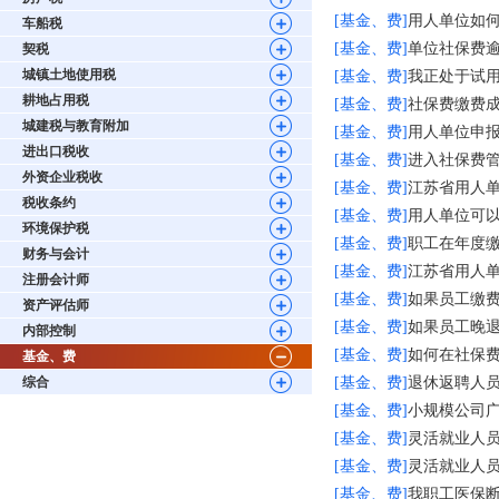
[基金、费]
用人单位如
车船税
[基金、费]
单位社保费
契税
城镇土地使用税
[基金、费]
我正处于试
耕地占用税
[基金、费]
社保费缴费
城建税与教育附加
[基金、费]
用人单位申
进出口税收
[基金、费]
进入社保费
外资企业税收
[基金、费]
江苏省用人
税收条约
[基金、费]
用人单位可
环境保护税
[基金、费]
职工在年度
财务与会计
[基金、费]
江苏省用人单
注册会计师
[基金、费]
如果员工缴
资产评估师
[基金、费]
如果员工晚
内部控制
[基金、费]
如何在社保
基金、费
综合
[基金、费]
退休返聘人
[基金、费]
小规模公司广
[基金、费]
灵活就业人
[基金、费]
灵活就业人
[基金、费]
我职工医保