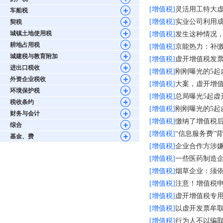
[增值税]
灵活用工特大
车船税
[增值税]
实业公司利用成
契税
城镇土地使用税
[增值税]
发生这种情况
耕地占用税
[增值税]
京能热力：补
城建税与教育附加
[增值税]
虚开增值税发
进出口税收
[增值税]
刚刚曝光的5起
外资企业税收
[增值税]
大案，虚开增值税普
环境保护税
[增值税]
总局曝光5起虚
税收条约
[增值税]
刚刚曝光的5起
财务与会计
[增值税]
缴纳了增值税
综合
[增值税]
“信息服务费”
基金、费
[增值税]
企业合作方涉
[增值税]
一些医药制造
[增值税]
烟草企业：须
[增值税]
注意！增值税
[增值税]
虚开增值税专
[增值税]
以虚开发票牟
[增值税]
行为人不以骗