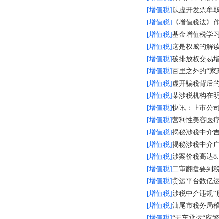
[增值税]
以虚开发票牟
[增值税]
《增值税法》
[增值税]
基金增值税学习
[增值税]
这是权威的解
[增值税]
碳排放权交易
[增值税]
百里之外的“家
[增值税]
虚开骗税背后的
[增值税]
某涉税机构在
[增值税]
快讯：上市公司
[增值税]
营利性美容医
[增值税]
揭秘涉税中介
[增值税]
揭秘涉税中介
[增值税]
涉案价税高达8
[增值税]
二审翻盘要到
[增值税]
货运平台数亿运
[增值税]
涉税中介违规“
[增值税]
汕尾市税务局
[增值税]
“无车承运“应