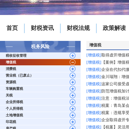
首页
财税资讯
财税法规
政策解读
增值税
税务风险
[增值税]
取得虚开增值
税收征收管理
增值税
[增值税]
【案例】增值税
消费税
[增值税]
企业在代扣代
营业税（已废止）
[增值税]
金川瑞翔：增
资源税
[增值税]
这家公司接受虚
车辆购置税
[增值税]
防范增值税加
关税
[增值税]
注意：增值税
企业所得税
[增值税]
税案：青岛某
个人所得税
[增值税]
税案：违规享
土地增值税
[增值税]
企业取得虚开专
印花税
[增值税]
【税案】灵活
房产税