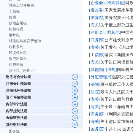
[企业会计准则其他]
财政
城镇土地使用税
[发改委]
国家发展改革
车船税
契税
[国务院]
国务院关于出
耕地占用税
[海关]
关于废止部分卫
船舶吨税
[注册会计师其他]
中国
烟叶税
[商务部]
公布延长对原
城建税与教育费附加
税收条约
[海关]
关于发布《进出境
环境保护税
[工信部]
落实《新能源
政府性基金
[海关]
关于进口柬埔寨
税费专题
[其他部门法规]
国家机关
营业税（已废止）
财务与会计法规
[外汇管理局]
国家外汇
注册会计师法规
[法院]
事业单位工作人
注册税务师法规
[法院]
最高人民法院关
资产评估师法规
[海关]
关于进口缅甸鲜
内部审计法规
[海关]
关于废止海南自
内部控制法规
[商务部]
《利用外资固
金融证券法规
[海关]
关于进口孟加拉
其他财经法规
[国务院]
中共中央 国务院
国务院