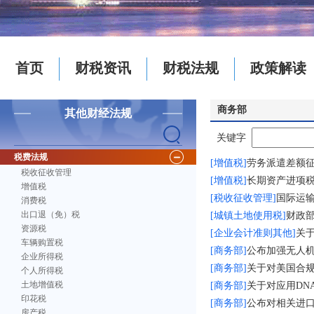
首页
财税资讯
财税法规
政策解读
商务部
其他财经法规
关键字
税费法规
[增值税]
劳务派遣差额
税收征收管理
[增值税]
长期资产进项
增值税
[税收征收管理]
国际运
消费税
出口退（免）税
[城镇土地使用税]
财政
资源税
[企业会计准则其他]
关
车辆购置税
[商务部]
公布加强无人
企业所得税
[商务部]
关于对美国合
个人所得税
土地增值税
[商务部]
关于对应用DN
印花税
[商务部]
公布对相关进
房产税