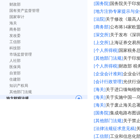
[国务院]
国务院关于印发
财政部
国有资产监督管理
[地方注协专家提示与业
国家审计
[法院]
关于修改《最高人民法
海关
[商务部]
公布将14家欧
商务部
[深交所]
关于发布《深圳证券
发改委
工信部
[上交所]
上海证券交易所
科技部
[个人所得税]
国家税务
市场监督管理
[其他部门法规]
关于印发
人社部
[个人所得税]
财政部 
医保局
自资部
[企业会计准则]
企业会计
住建部
[会计行政管理]
光伏行
知识产权局
[海关]
关于进口缅甸植
其他部门法规
[海关]
关于实施中国—乌
地方财税法规
[海关]
关于废止海关总署
法律及司法文件
法律法规征求意见稿
[国务院]
集成电路布图
[其他部门法规]
关于禁
[法律法规征求意见稿]
[工信部]
工业和信息化部